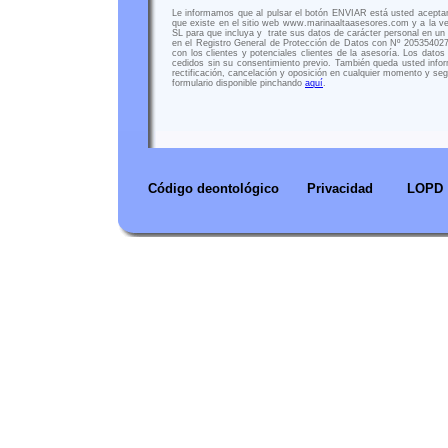
Le informamos que al pulsar el botón ENVIAR está usted ace
que existe en el sitio web www.marinaaltaasesores.com y a l
SL para que incluya y trate sus datos de carácter personal en u
en el Registro General de Protección de Datos con Nº 2053540274
con los clientes y potenciales clientes de la asesoría. Los datos
cedidos sin su consentimiento previo. También queda usted info
rectificación, cancelación y oposición en cualquier momento y se
formulario disponible pinchando
aquí
.
Código deontológico
Privacidad
LOPD