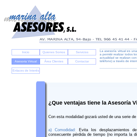
La asesoría virtual es un
Inicio
Quienes Somos
Servicios
a permitir realizar todos 
actualidad se realizan con
teléfono) a través de inter
Asesoria Virtual
Área Clientes
Contactar
Enlaces de Interés
¿Que ventajas tiene la Asesoría V
Con esta modalidad gozará usted de una serie de
a) Comodidad:
Evita los desplazamientos de
consecuente pérdida de tiempo (no importa la di